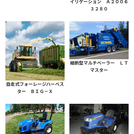
イリゲーション Ａ２００６
３２８０
細断型マルチベーラー ＬＴ
マスター
自走式フォーレージハーベス
ター ＢＩＧ－Ｘ