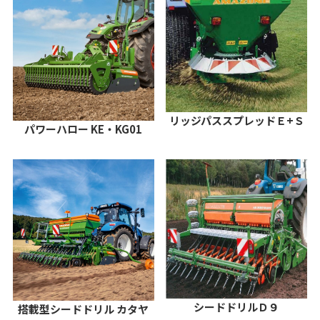
リッジパススプレッドＥ+Ｓ
パワーハロー KE・KG01
シードドリルＤ９
搭載型シードドリル カタヤ