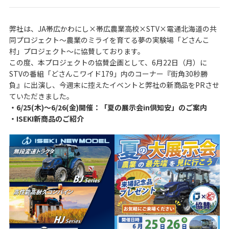
弊社は、JA帯広かわにし×帯広農業高校×STV×電通北海道の共
同プロジェクト～農業のミライを育てる夢の実験場「どさんこ
村」プロジェクト～に協賛しております。
この度、本プロジェクトの協賛企画として、6月22日（月）に
STVの番組「どさんこワイド179」内のコーナー『街角30秒勝
負』に出演し、今週末に控えたイベントと弊社の新商品をPRさせ
ていただきました。
・6/25(木)～6/26(金)開催：「夏の展示会in倶知安」のご案内
・ISEKI新商品のご紹介